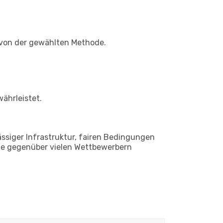
 von der gewählten Methode.
währleistet.
lässiger Infrastruktur, fairen Bedingungen
ile gegenüber vielen Wettbewerbern