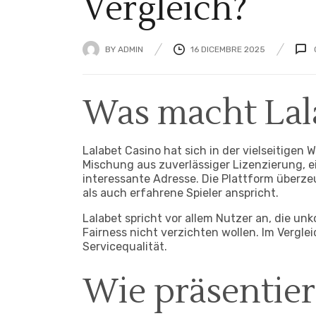
Vergleich?
BY
ADMIN
16 DICEMBRE 2025
Was macht Lal
Lalabet Casino hat sich in der vielseitigen
Mischung aus zuverlässiger Lizenzierung, e
interessante Adresse. Die Plattform überze
als auch erfahrene Spieler anspricht.
Lalabet spricht vor allem Nutzer an, die u
Fairness nicht verzichten wollen. Im Vergl
Servicequalität.
Wie präsentier