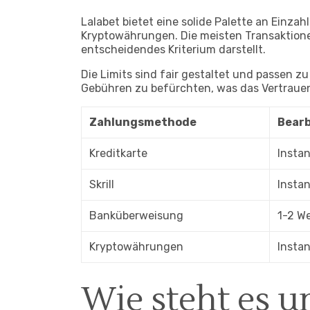
Lalabet bietet eine solide Palette an Einz
Kryptowährungen. Die meisten Transaktionen
entscheidendes Kriterium darstellt.
Die Limits sind fair gestaltet und passen z
Gebühren zu befürchten, was das Vertrauen
Zahlungsmethode
Bearb
Kreditkarte
Instan
Skrill
Instan
Banküberweisung
1-2 W
Kryptowährungen
Instan
Wie steht es u