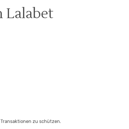
 Lalabet
 Transaktionen zu schützen.