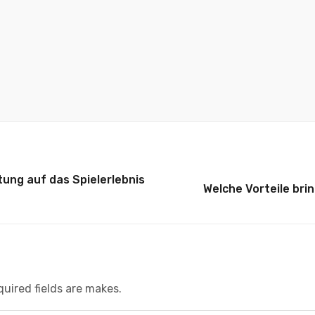
tung auf das Spielerlebnis
Welche Vorteile bri
quired fields are makes.