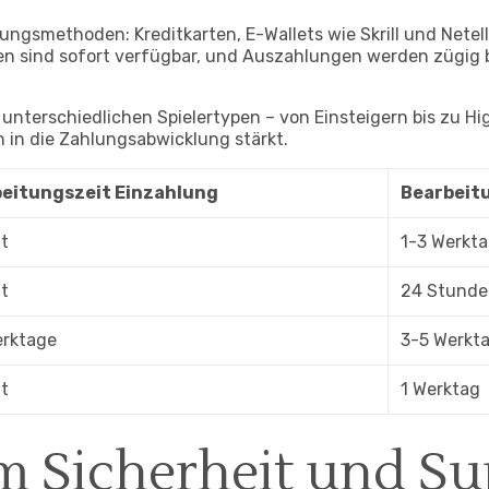
ahlungsmethoden: Kreditkarten, E-Wallets wie Skrill und Net
 sind sofort verfügbar, und Auszahlungen werden zügig bea
u unterschiedlichen Spielertypen – von Einsteigern bis zu H
 in die Zahlungsabwicklung stärkt.
eitungszeit Einzahlung
Bearbeit
t
1-3 Werkt
t
24 Stunde
erktage
3-5 Werkt
t
1 Werktag
m Sicherheit und S