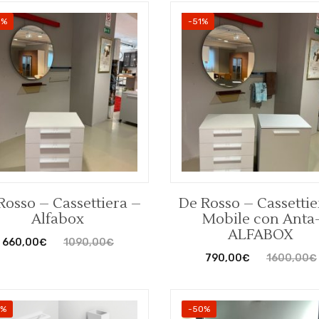
9%
-51%
Rosso – Cassettiera –
De Rosso – Cassettie
Alfabox
Mobile con Anta
ALFABOX
660,00
€
1090,00
€
790,00
€
1600,00
€
2%
-50%