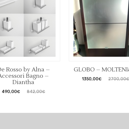
De Rosso by Alna –
GLOBO – MOLTENI
Accessori Bagno –
1350,00
€
2700,00
Diantha
490,00
€
842,00
€