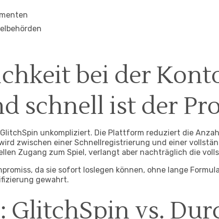
kumenten
ielbehörden
chkeit bei der Kont
d schnell ist der Pr
 GlitchSpin unkompliziert. Die Plattform reduziert die Anza
 wird zwischen einer Schnellregistrierung und einer vollst
llen Zugang zum Spiel, verlangt aber nachträglich die volls
mpromiss, da sie sofort loslegen können, ohne lange Formul
ifizierung gewahrt.
: GlitchSpin vs. Dur