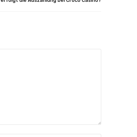
 erfolgt die Auszahlung bei Croco Casino?