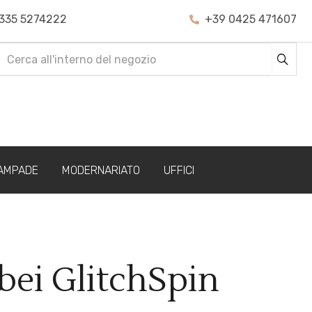
335 5274222
+39 0425 471607
AMPADE
MODERNARIATO
UFFICI
bei GlitchSpin