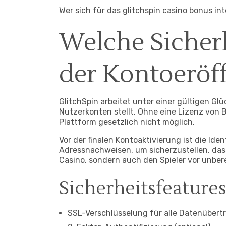
Wer sich für das
glitchspin casino bonus
int
Welche Sicher
der Kontoeröf
GlitchSpin arbeitet unter einer gültigen Gl
Nutzerkonten stellt. Ohne eine Lizenz von
Plattform gesetzlich nicht möglich.
Vor der finalen Kontoaktivierung ist die Id
Adressnachweisen, um sicherzustellen, dass
Casino, sondern auch den Spieler vor unber
Sicherheitsfeatures
SSL-Verschlüsselung für alle Datenüber