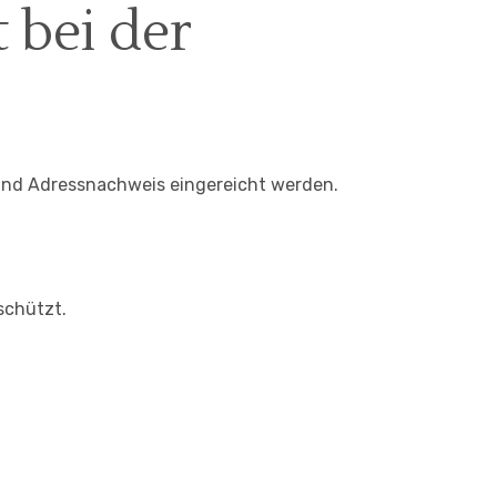
 bei der
s und Adressnachweis eingereicht werden.
schützt.