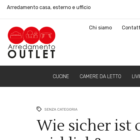
Arredamento casa, esterno e ufficio
Chi siamo
Contatt
CUCINE
CAMERE DA LETTO
LIV
SENZA CATEGORIA
Wie sicher ist