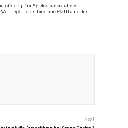
eröffnung. Für Spieler bedeutet das:
rt legt, findet hier eine Plattform, die
Next