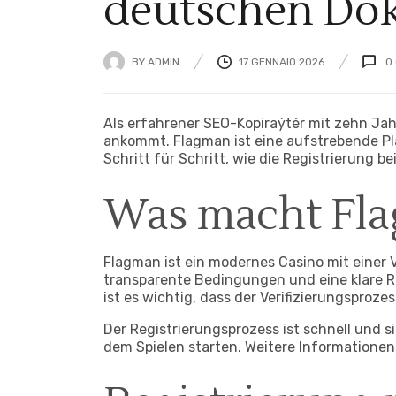
deutschen Do
BY
ADMIN
17 GENNAIO 2026
0
Als erfahrener SEO-Kopiraýtér mit zehn Ja
ankommt. Flagman ist eine aufstrebende Plat
Schritt für Schritt, wie die Registrierung
Was macht Fla
Flagman ist ein modernes Casino mit einer 
transparente Bedingungen und eine klare R
ist es wichtig, dass der Verifizierungsproz
Der Registrierungsprozess ist schnell und 
dem Spielen starten. Weitere Informationen