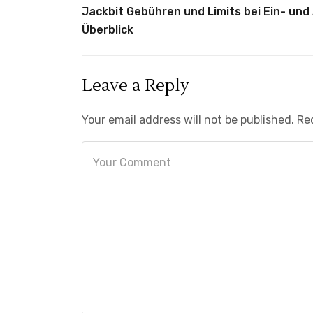
Jackbit Gebühren und Limits bei Ein- und
Überblick
Leave a Reply
Your email address will not be published. Re