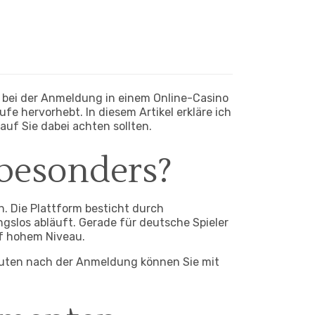
n bei der Anmeldung in einem Online-Casino
e hervorhebt. In diesem Artikel erkläre ich
auf Sie dabei achten sollten.
 besonders?
. Die Plattform besticht durch
slos abläuft. Gerade für deutsche Spieler
uf hohem Niveau.
Minuten nach der Anmeldung können Sie mit