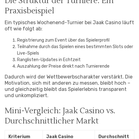
Die Struktur der Turniere: Ein
Praxisbeispiel
Ein typisches Wochenend-Turnier bei Jaak Casino läuft
oft wie folgt ab:
Registrierung zum Event über das Spielerprofil
Teilnahme durch das Spielen eines bestimmten Slots oder
Live-Spiels
Ranglisten-Updates in Echtzeit
Auszahlung der Preise direkt nach Turnierende
Dadurch wird der Wettbewerbscharakter verstärkt. Die
Motivation, sich mit anderen zu messen, bleibt hoch –
und gleichzeitig bleibt das Spielerlebnis transparent
und unkompliziert.
Mini-Vergleich: Jaak Casino vs.
Durchschnittlicher Markt
Kriterium
Jaak Casino
Durchschnitt