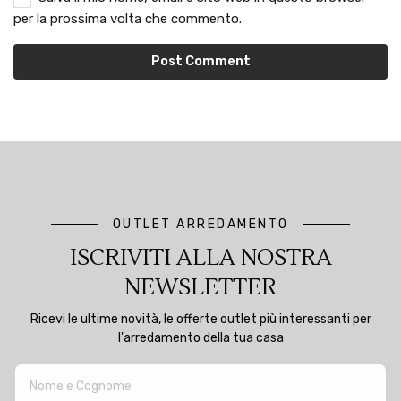
per la prossima volta che commento.
OUTLET ARREDAMENTO
ISCRIVITI ALLA NOSTRA
NEWSLETTER
Ricevi le ultime novità, le offerte outlet più interessanti per
l'arredamento della tua casa