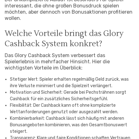
interessant, die ohne großen Bonusdruck spielen
möchten, aber dennoch von Bonusaktionen profitieren
wollen.
Welche Vorteile bringt das Glory
Cashback System konkret?
Das Glory Cashback System verbessert das
Spielerlebnis in mehrfacher Hinsicht. Hier die
wichtigsten Vorteile im Überblick:
Stetiger Wert: Spieler erhalten regelmäßig Geld zurück, was
ihre Verluste minimiert und die Spielzeit verlängert.
Motivation und Sicherheit: Gerade bei Pechsträhnen sorgt
Cashback für ein zusätzliches Sicherheitsgefühl.
Flexibilität: Der Cashback kann oft ohne komplizierte
Wettanforderungen genutzt oder ausgezahlt werden.
Kombinierbarkeit: Cashback lässt sich häufig mit anderen
Bonusangeboten kombinieren, was den Gesamtbonuswert
steigert.
Transparenz: Klare und faire Konditionen schaffen Vertrauen