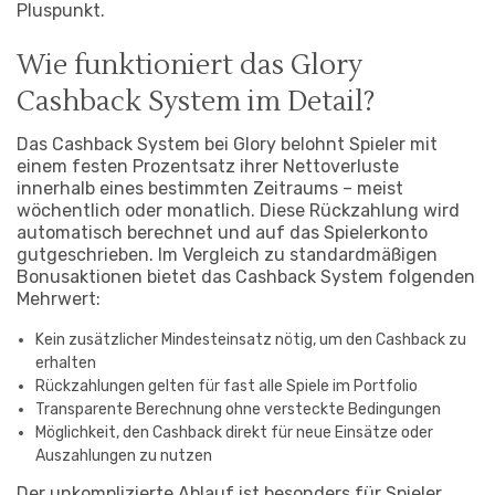
Pluspunkt.
Wie funktioniert das Glory
Cashback System im Detail?
Das Cashback System bei Glory belohnt Spieler mit
einem festen Prozentsatz ihrer Nettoverluste
innerhalb eines bestimmten Zeitraums – meist
wöchentlich oder monatlich. Diese Rückzahlung wird
automatisch berechnet und auf das Spielerkonto
gutgeschrieben. Im Vergleich zu standardmäßigen
Bonusaktionen bietet das Cashback System folgenden
Mehrwert:
Kein zusätzlicher Mindesteinsatz nötig, um den Cashback zu
erhalten
Rückzahlungen gelten für fast alle Spiele im Portfolio
Transparente Berechnung ohne versteckte Bedingungen
Möglichkeit, den Cashback direkt für neue Einsätze oder
Auszahlungen zu nutzen
Der unkomplizierte Ablauf ist besonders für Spieler