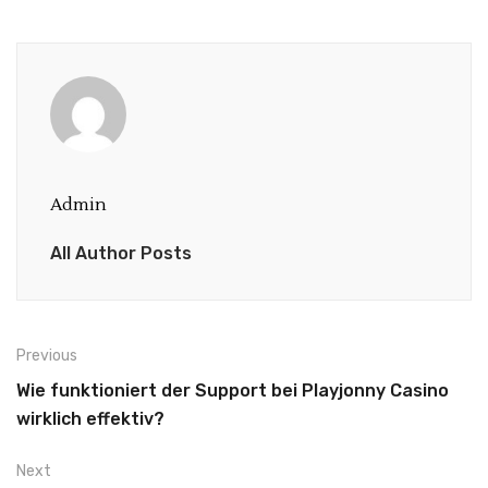
Admin
All Author Posts
Previous
Wie funktioniert der Support bei Playjonny Casino
wirklich effektiv?
Next