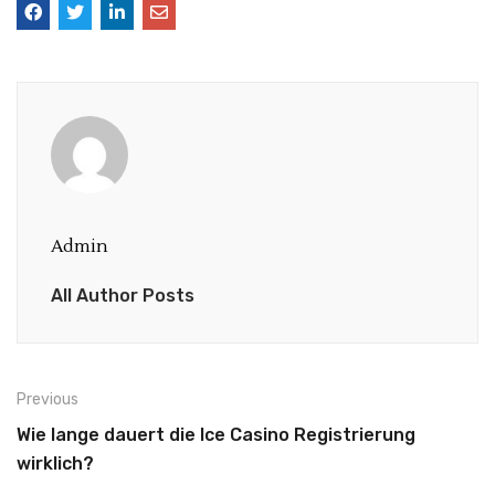
Admin
All Author Posts
Previous
Wie lange dauert die Ice Casino Registrierung
wirklich?