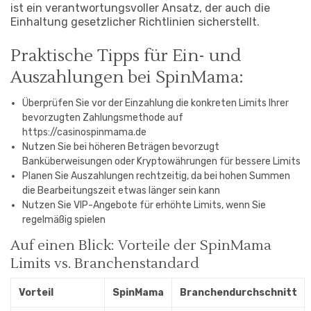
ist ein verantwortungsvoller Ansatz, der auch die
Einhaltung gesetzlicher Richtlinien sicherstellt.
Praktische Tipps für Ein- und
Auszahlungen bei SpinMama:
Überprüfen Sie vor der Einzahlung die konkreten Limits Ihrer
bevorzugten Zahlungsmethode auf
https://casinospinmama.de
Nutzen Sie bei höheren Beträgen bevorzugt
Banküberweisungen oder Kryptowährungen für bessere Limits
Planen Sie Auszahlungen rechtzeitig, da bei hohen Summen
die Bearbeitungszeit etwas länger sein kann
Nutzen Sie VIP-Angebote für erhöhte Limits, wenn Sie
regelmäßig spielen
Auf einen Blick: Vorteile der SpinMama
Limits vs. Branchenstandard
Vorteil
SpinMama
Branchendurchschnitt