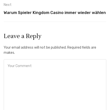
Next
Warum Spieler Kingdom Casino immer wieder wählen
Leave a Reply
Your email address will not be published. Required fields are
makes.