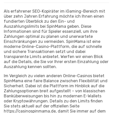
Als erfahrener SEO-Kopiräter im iGaming-Bereich mit
über zehn Jahren Erfahrung möchte ich Ihnen einen
fundierten Überblick zu den Ein- und
Auszahlungslimits bei SpinMama geben. Diese
Informationen sind für Spieler essenziell, um ihre
Zahlungen optimal zu planen und unerwartete
Einschränkungen zu vermeiden. SpinMama ist eine
moderne Online-Casino-Plattform, die auf schnelle
und sichere Transaktionen setzt und dabei
transparente Limits anbietet. Werfen wir einen Blick
auf die Details, die Sie vor Ihrer ersten Einzahlung oder
Auszahlung kennen sollten.
Im Vergleich zu vielen anderen Online-Casinos bietet
SpinMama eine faire Balance zwischen Flexibilität und
Sicherheit. Dabei ist die Plattform im Hinblick auf die
Zahlungsoptionen breit aufgestellt – von klassischen
Banküberweisungen bis hin zu modernen E-Wallets
oder Kryptowährungen. Details zu den Limits finden
Sie stets aktuell auf der offiziellen Seite
https://casinospinmama.de
, damit Sie immer auf dem