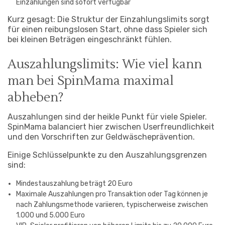
Einzahlungen sind sofort verfügbar
Kurz gesagt: Die Struktur der Einzahlungslimits sorgt
für einen reibungslosen Start, ohne dass Spieler sich
bei kleinen Beträgen eingeschränkt fühlen.
Auszahlungslimits: Wie viel kann
man bei SpinMama maximal
abheben?
Auszahlungen sind der heikle Punkt für viele Spieler.
SpinMama balanciert hier zwischen Userfreundlichkeit
und den Vorschriften zur Geldwäscheprävention.
Einige Schlüsselpunkte zu den Auszahlungsgrenzen
sind:
Mindestauszahlung beträgt 20 Euro
Maximale Auszahlungen pro Transaktion oder Tag können je
nach Zahlungsmethode variieren, typischerweise zwischen
1.000 und 5.000 Euro