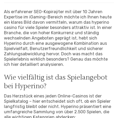
Als erfahrener SEO-Kopiraÿter mit über 10 Jahren
Expertise im iGaming-Bereich möchte ich Ihnen heute
ein klares Bild davon vermitteln, warum das
hyperino
casino
für viele Spieler besonders attraktiv ist. In einer
Branche, die von hoher Konkurrenz und ständig
wechselnden Angeboten geprägt ist, hebt sich
Hyperino durch eine ausgewogene Kombination aus
Spielvielfalt, Benutzerfreundlichkeit und sicherer
Zahlungsabwicklung hervor. Doch was macht das
Spielerlebnis wirklich besonders? Genau das möchte
ich hier detailliert analysieren.
Wie vielfältig ist das Spielangebot
bei Hyperino?
Das Herzstück eines jeden Online-Casinos ist der
Spielkatalog – hier entscheidet sich oft, ob ein Spieler
langfristig bleibt oder nicht. Hyperino präsentiert eine
umfangreiche Sammlung von über 2.500 Spielen, die
alle wichtigen Kategorien abdecken: