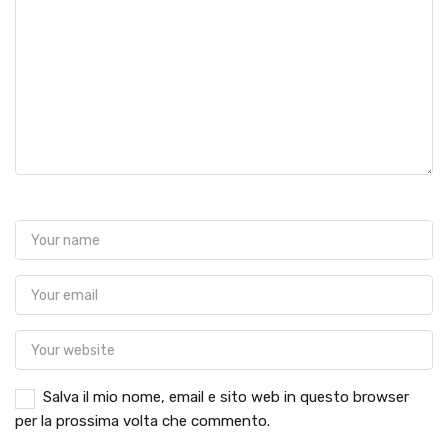
Salva il mio nome, email e sito web in questo browser
per la prossima volta che commento.