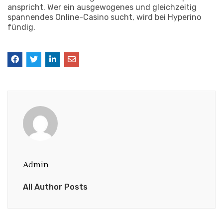
anspricht. Wer ein ausgewogenes und gleichzeitig
spannendes Online-Casino sucht, wird bei Hyperino
fündig.
Admin
All Author Posts