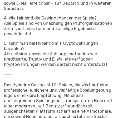
sowie E-Mail erreichbar – auf Deutsch und in weiteren
Sprachen.
4. Wie fair sind die Gewinnchancen der Spiele?
Alle Spiele sind von unabhängigen Prüforganisationen
zertifiziert, was faire und zufällige Ergebnisse
gewährleistet.
5. Kann man bei Hyperino mit Kryptowährungen
bezahlen?
Aktuell sind klassische Zahlungsmethoden wie
Kreditkarte, Trustly und E-Wallets verfügbar;
Kryptowährungen werden derzeit nicht unterstützt.
Das Hyperino Casino ist für Spieler, die Wert auf eine
professionelle, sichere und vielfältige Spielumgebung
legen, eine klare Empfehlung. Mit einem
umfangreichen Spielangebot, transparenten Boni und
einer modernen, auf Benutzerfreundlichkeit
ausgerichteten Plattform schafft es eine Atmosphäre,
die sowohl Neueinsteiger als auch erfahrene Spieler