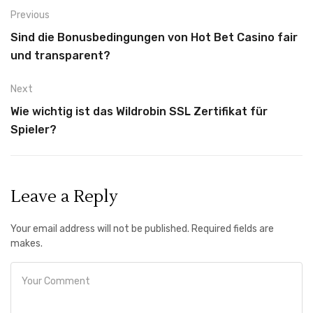
Previous
Sind die Bonusbedingungen von Hot Bet Casino fair
und transparent?
Next
Wie wichtig ist das Wildrobin SSL Zertifikat für
Spieler?
Leave a Reply
Your email address will not be published. Required fields are
makes.