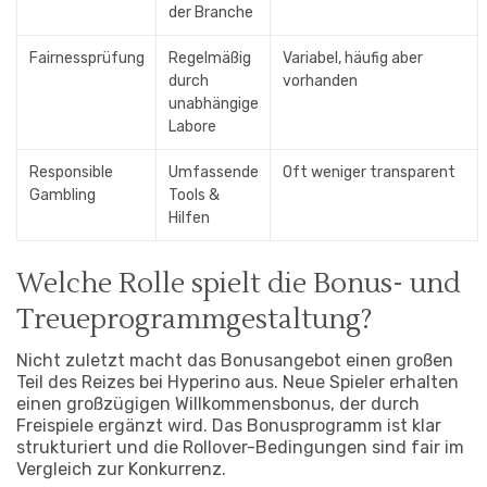
der Branche
Fairnessprüfung
Regelmäßig
Variabel, häufig aber
durch
vorhanden
unabhängige
Labore
Responsible
Umfassende
Oft weniger transparent
Gambling
Tools &
Hilfen
Welche Rolle spielt die Bonus- und
Treueprogrammgestaltung?
Nicht zuletzt macht das Bonusangebot einen großen
Teil des Reizes bei Hyperino aus. Neue Spieler erhalten
einen großzügigen Willkommensbonus, der durch
Freispiele ergänzt wird. Das Bonusprogramm ist klar
strukturiert und die Rollover-Bedingungen sind fair im
Vergleich zur Konkurrenz.