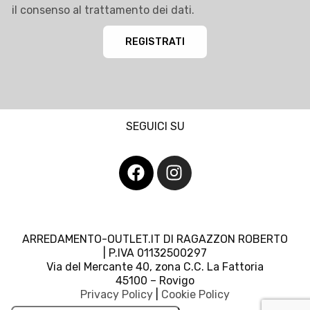
il consenso al trattamento dei dati.
REGISTRATI
SEGUICI SU
ARREDAMENTO-OUTLET.IT DI RAGAZZON ROBERTO
| P.IVA 01132500297
Via del Mercante 40, zona C.C. La Fattoria
45100 – Rovigo
Privacy Policy
|
Cookie Policy