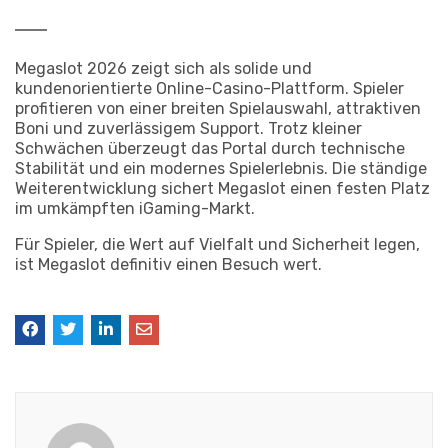
Megaslot 2026 zeigt sich als solide und
kundenorientierte Online-Casino-Plattform. Spieler
profitieren von einer breiten Spielauswahl, attraktiven
Boni und zuverlässigem Support. Trotz kleiner
Schwächen überzeugt das Portal durch technische
Stabilität und ein modernes Spielerlebnis. Die ständige
Weiterentwicklung sichert Megaslot einen festen Platz
im umkämpften iGaming-Markt.
Für Spieler, die Wert auf Vielfalt und Sicherheit legen,
ist Megaslot definitiv einen Besuch wert.