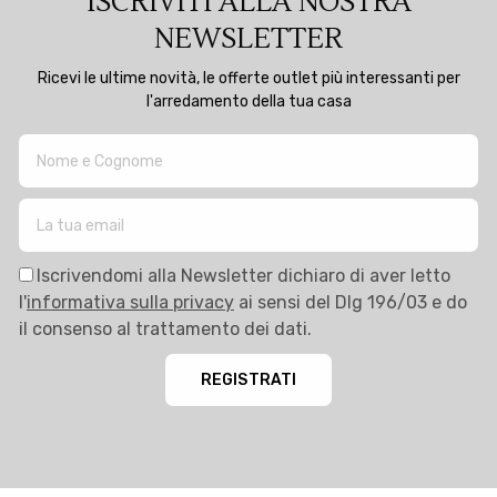
ISCRIVITI ALLA NOSTRA
NEWSLETTER
Ricevi le ultime novità, le offerte outlet più interessanti per
l'arredamento della tua casa
Iscrivendomi alla Newsletter dichiaro di aver letto
l'
informativa sulla privacy
ai sensi del Dlg 196/03 e do
il consenso al trattamento dei dati.
REGISTRATI