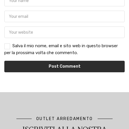
Salva il mio nome, email e sito web in questo browser
per la prossima volta che commento.
OUTLET ARREDAMENTO