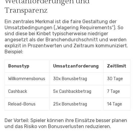
Wettanforderungen und
Transparenz
Ein zentrales Merkmal ist die faire Gestaltung der
Umsatzbedingungen („Wagering Requirements“). So
sind diese bei Kinbet typischerweise niedriger
angesetzt als der Branchendurchschnitt und werden
explizit in Prozentwerten und Zeitraum kommuniziert.
Beispiel:
Bonustyp
Umsatzanforderung
Zeitlimit
Willkommensbonus
30x Bonusbetrag
30 Tage
Cashback
5x Cashbackbetrag
7 Tage
Reload-Bonus
25x Bonusbetrag
14 Tage
Der Vorteil: Spieler können ihre Einsätze besser planen
und das Risiko von Bonusverlusten reduzieren.