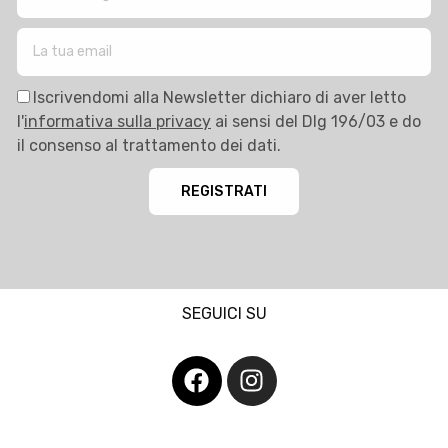
Iscrivendomi alla Newsletter dichiaro di aver letto
l'
informativa sulla privacy
ai sensi del Dlg 196/03 e do
il consenso al trattamento dei dati.
REGISTRATI
SEGUICI SU