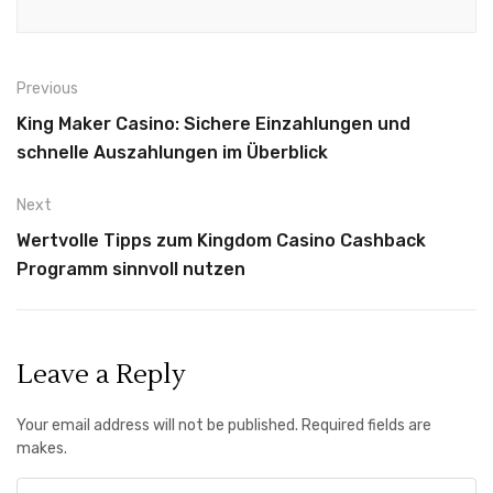
Previous
King Maker Casino: Sichere Einzahlungen und
schnelle Auszahlungen im Überblick
Next
Wertvolle Tipps zum Kingdom Casino Cashback
Programm sinnvoll nutzen
Leave a Reply
Your email address will not be published. Required fields are
makes.