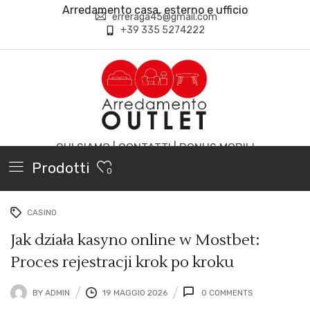
Arredamento casa, esterno e ufficio
erreraga45@gmail.com
+39 335 5274222
CHI SIAMO
|
CONTATTI
|
BONUS MOBILI
Prodotti
0
CASINO
Jak działa kasyno online w Mostbet:
Proces rejestracji krok po kroku
BY
ADMIN
19 MAGGIO 2026
0
COMMENTS