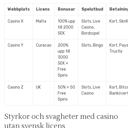
Webbplats
Licens
Bonusar
Spelutbud
Betalnin
Casino X
Malta
100% upp
Slots, Live
Kort, Skril
till 2000
Casino,
SEK
Bordsspel
Casino Y
Curacao
200%
Slots, Bingo
Kort, Pay
upp till
Trustly
3000
SEK +
Free
Spins
Casino Z
UK
50% + 50
Slots, Live
Kort, Bitco
Free
Casino
Banköverf
Spins
Styrkor och svagheter med casino
utan svensk licens