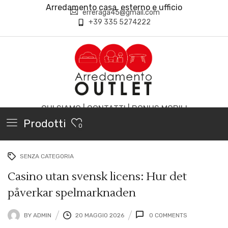
Arredamento casa, esterno e ufficio
erreraga45@gmail.com
+39 335 5274222
CHI SIAMO
|
CONTATTI
|
BONUS MOBILI
Prodotti
0
SENZA CATEGORIA
Casino utan svensk licens: Hur det
påverkar spelmarknaden
BY
ADMIN
20 MAGGIO 2026
0
COMMENTS