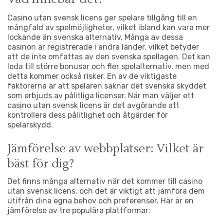
Casino utan svensk licens ger spelare tillgång till en
mångfald av spelmöjligheter, vilket ibland kan vara mer
lockande än svenska alternativ. Många av dessa
casinon är registrerade i andra länder, vilket betyder
att de inte omfattas av den svenska spellagen. Det kan
leda till större bonusar och fler spelalternativ, men med
detta kommer också risker. En av de viktigaste
faktorerna är att spelaren saknar det svenska skyddet
som erbjuds av pålitliga licenser. När man väljer ett
casino utan svensk licens är det avgörande att
kontrollera dess pålitlighet och åtgärder för
spelarskydd.
Jämförelse av webbplatser: Vilket är
bäst för dig?
Det finns många alternativ när det kommer till casino
utan svensk licens, och det är viktigt att jämföra dem
utifrån dina egna behov och preferenser. Här är en
jämförelse av tre populära plattformar: