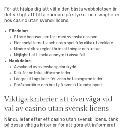
För att hjälpa dig att välja den bästa webbplatsen är
det viktigt att titta närmare på styrkor och svagheter
hos casino utan svensk licens:
Fördelar:
Större bonusar jämfört med svenska casinon.
Fler spelalternativ och unika spel från olika utvecklare.
Mindre strikta regler för insättningar och uttag.
Möjlighet att spela anonymt i vissa fall.
Nackdelar:
Avsaknad av svenska spelarskydd.
Risk för oetiska affärsmetoder.
Längre uttagstider för vissa betalningsmetoder.
Språkbarriärer och brist på svenskt kundsupport.
Viktiga kriterier att överväga vid
val av casino utan svensk licens
När du letar efter ett casino utan svensk licens, tänk
på dessa viktiga kriterier för att göra ett informerat