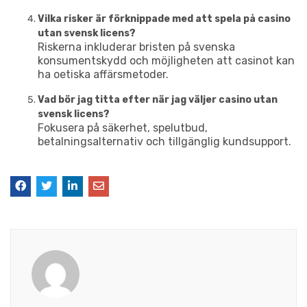
Vilka risker är förknippade med att spela på casino
utan svensk licens?
Riskerna inkluderar bristen på svenska
konsumentskydd och möjligheten att casinot kan
ha oetiska affärsmetoder.
Vad bör jag titta efter när jag väljer casino utan
svensk licens?
Fokusera på säkerhet, spelutbud,
betalningsalternativ och tillgänglig kundsupport.