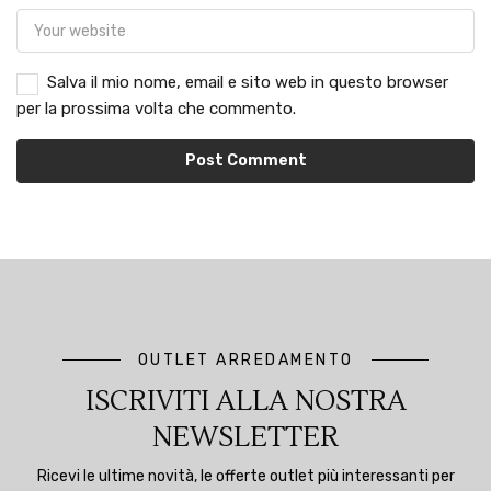
Salva il mio nome, email e sito web in questo browser
per la prossima volta che commento.
OUTLET ARREDAMENTO
ISCRIVITI ALLA NOSTRA
NEWSLETTER
Ricevi le ultime novità, le offerte outlet più interessanti per