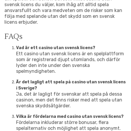
svensk licens du väljer, kom ihåg att alltid spela
ansvarsfullt och vara medveten om de risker som kan
följa med spelande utan det skydd som en svensk
licens erbjuder.
FAQs
Vad är ett casino utan svensk licens?
Ett casino utan svensk licens är en spelplattform
som är registrerad djupt utomlands, och därför
lyder den inte under den svenska
spelmyndigheten.
Är det lagligt att spela på casino utan svensk licens
i Sverige?
Ja, det är lagligt för svenskar att spela på dessa
casinon, men det finns risker med att spela utan
svenska skyddsåtgärder.
Vilka är fördelarna med casino utan svensk licens?
Fördelarna inkluderar större bonusar, flera
spelalternativ och möjlighet att spela anonymt.