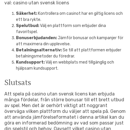
val:
casino utan svensk licens
Säkerhet:
Kontrollera om casinot har en giltig licens och
ett bra rykte.
Spelutbud:
Välj en plattform som erbjuder dina
favoritspel.
Bonuserbjudanden:
Jämför bonusar och kampanjer för
att maximera din upplevelse.
Betalningsalternativ:
Se till att plattformen erbjuder
betalningsmetoder du föredrar.
Kundsupport:
Välj en webbplats med tillgänglig och
hjälpsam kundsupport.
Slutsats
Att spela på casino utan svensk licens kan erbjuda
många fördelar, från större bonusar till ett brett utbud
av spel. Men det är oerhört viktigt att noggrant
överväga vilken plattform du väljer att spela på. Genom
att använda jämförelseformatet i denna artikel kan du
göra en informerad bedömning av vad som passar just
din spelstil och behov. Oavsett vilket casino utan