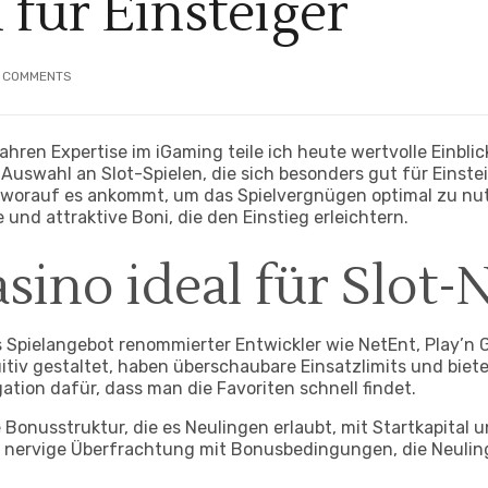
für Einsteiger
COMMENTS
Jahren Expertise im iGaming teile ich heute wertvolle Einbl
 Auswahl an Slot-Spielen, die sich besonders gut für Einstei
n, worauf es ankommt, um das Spielvergnügen optimal zu n
und attraktive Boni, die den Einstieg erleichtern.
no ideal für Slot-N
s Spielangebot renommierter Entwickler wie NetEnt, Play’n 
ntuitiv gestaltet, haben überschaubare Einsatzlimits und b
ation dafür, dass man die Favoriten schnell findet.
e Bonusstruktur, die es Neulingen erlaubt, mit Startkapital 
ie nervige Überfrachtung mit Bonusbedingungen, die Neulin