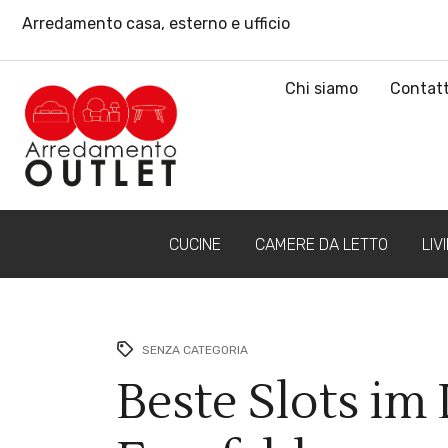
Arredamento casa, esterno e ufficio
Chi siamo
Contatt
CUCINE
CAMERE DA LETTO
LIV
SENZA CATEGORIA
Beste Slots im