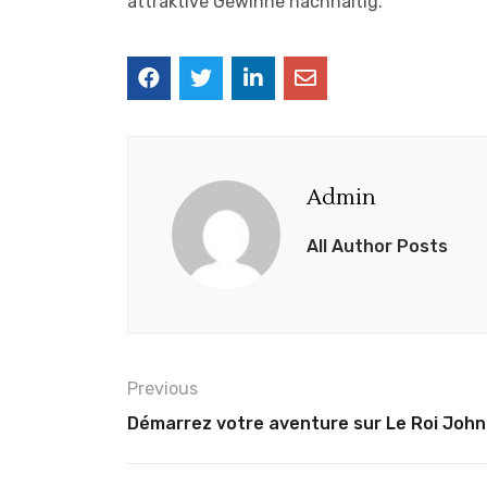
attraktive Gewinne nachhaltig.
Admin
All Author Posts
Previous
Démarrez votre aventure sur Le Roi Johnn