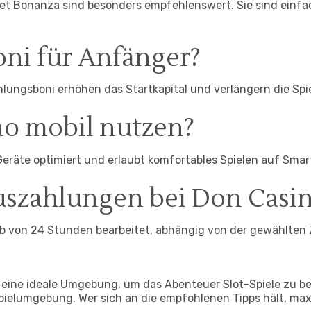
et Bonanza sind besonders empfehlenswert. Sie sind einfa
oni für Anfänger?
ahlungsboni erhöhen das Startkapital und verlängern die Spie
no mobil nutzen?
e Geräte optimiert und erlaubt komfortables Spielen auf Sma
uszahlungen bei Don Casi
lb von 24 Stunden bearbeitet, abhängig von der gewählte
 eine ideale Umgebung, um das Abenteuer Slot-Spiele zu be
elumgebung. Wer sich an die empfohlenen Tipps hält, max