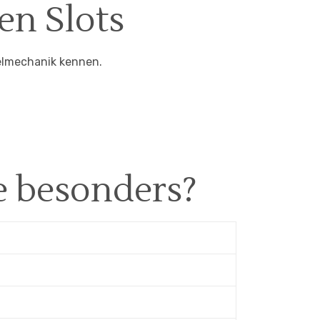
en Slots
pielmechanik kennen.
e besonders?