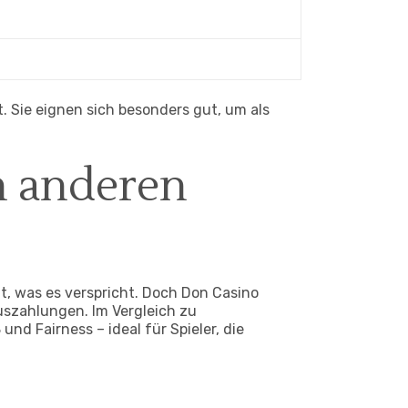
. Sie eignen sich besonders gut, um als
n anderen
lt, was es verspricht. Doch Don Casino
szahlungen. Im Vergleich zu
d Fairness – ideal für Spieler, die