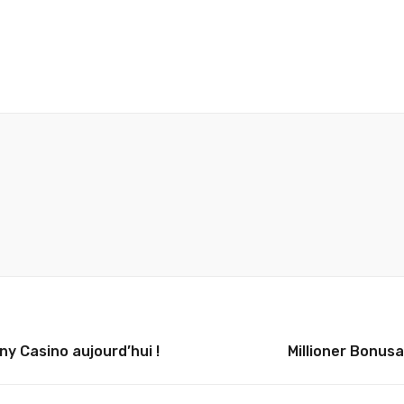
y Casino aujourd’hui !
Millioner Bonus