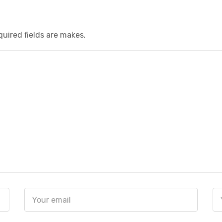
quired fields are makes.