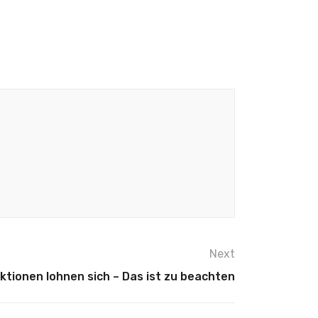
Next
aktionen lohnen sich – Das ist zu beachten