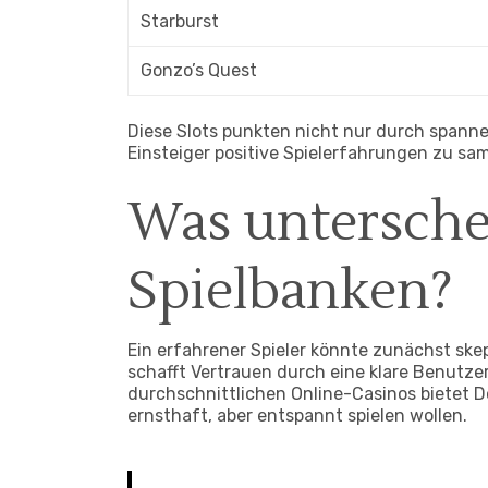
Starburst
Gonzo’s Quest
Diese Slots punkten nicht nur durch spanne
Einsteiger positive Spielerfahrungen zu sa
Was untersche
Spielbanken?
Ein erfahrener Spieler könnte zunächst skep
schafft Vertrauen durch eine klare Benutz
durchschnittlichen Online-Casinos bietet D
ernsthaft, aber entspannt spielen wollen.