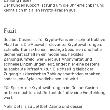
Zahlung habe?
Der Kundensupport ist rund um die Uhr erreichbar und
kennt sich mit allen Krypto-Fragen aus.
Fazit
Jettbet Casino ist für Krypto-Fans eine sehr attraktive
Plattform. Die Auswahl relevanter Kryptowährungen,
schnelle Transaktionen, niedrige Gebühren und hohe
Sicherheit schaffen ein modernes, flexibles
Zahlungsumfeld. Wer Wert auf Anonymität und
schnelle Einzahlungen legt, findet hier eine bestens
ausgebaute Infrastruktur. Gleichzeitig bleibt der
Zugang zu klassischen Zahlungsmethoden erhalten,
sodass jede Spielervorliebe bedient wird.
Für Spieler, die Kryptowährungen im Online-Casino
nutzen möchten, ist Jettbet definitiv eine Empfehlung
wert.
Mehr Details zu Jettbet Casino
und dessen