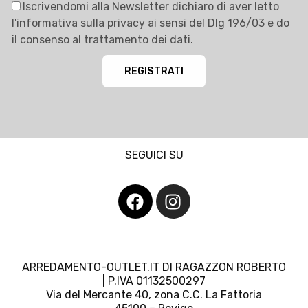
Iscrivendomi alla Newsletter dichiaro di aver letto
l'
informativa sulla privacy
ai sensi del Dlg 196/03 e do
il consenso al trattamento dei dati.
REGISTRATI
SEGUICI SU
ARREDAMENTO-OUTLET.IT DI RAGAZZON ROBERTO
| P.IVA 01132500297
Via del Mercante 40, zona C.C. La Fattoria