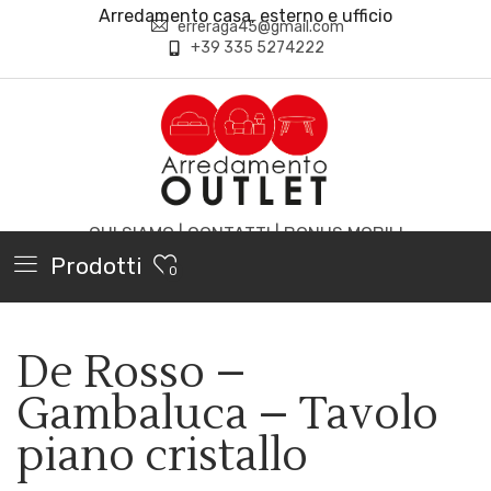
Arredamento casa, esterno e ufficio
erreraga45@gmail.com
+39 335 5274222
CHI SIAMO
|
CONTATTI
|
BONUS MOBILI
Prodotti
0
De Rosso –
Gambaluca – Tavolo
piano cristallo