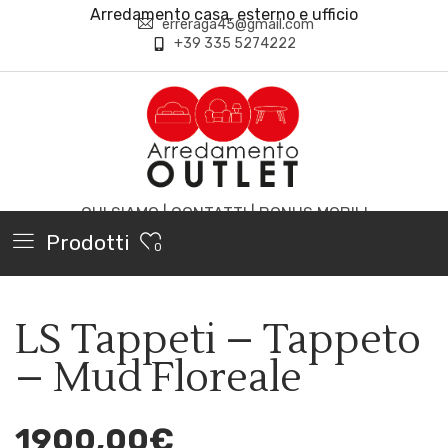
Arredamento casa, esterno e ufficio
erreraga45@gmail.com
+39 335 5274222
CHI SIAMO
|
CONTATTI
|
BONUS MOBILI
Prodotti
0
LS Tappeti – Tappeto
– Mud Floreale
1900,00
€