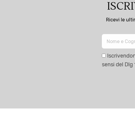
ISCR
Ricevi le ult
Iscrivendom
sensi del Dlg