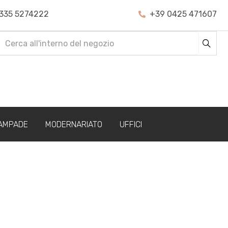
335 5274222
+39 0425 471607
AMPADE
MODERNARIATO
UFFICI