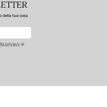
LETTER
to della tua casa
lla privacy
ai