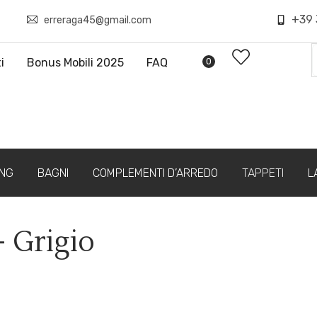
+39 
erreraga45@gmail.com
i
Bonus Mobili 2025
FAQ
0
ING
BAGNI
COMPLEMENTI D’ARREDO
TAPPETI
L
– Grigio