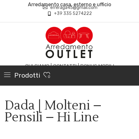
Arredamento casa, esterno e ufficio
erreraga45@gmail.com
+39 335 5274222
CHI SIAMO
|
CONTATTI
|
BONUS MOBILI
Prodotti
0
Dada | Molteni –
Pensili – Hi Line