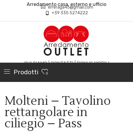
Arredamento casa, esterno e ufficio
erreraga45@gmail.com
+39 335 5274222
CHI SIAMO
|
CONTATTI
|
BONUS MOBILI
Prodotti
0
Molteni – Tavolino
rettangolare in
ciliegio – Pass