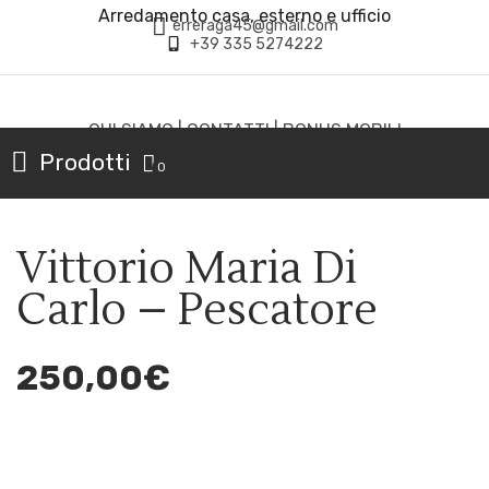
Arredamento casa, esterno e ufficio
erreraga45@gmail.com
+39 335 5274222
CHI SIAMO
|
CONTATTI
|
BONUS MOBILI
Prodotti
0
Vittorio Maria Di
Carlo – Pescatore
250,00
€