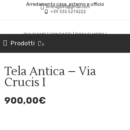
Arredamento casa, esterno e ufficio
erreraga45@gmail.com
+39 335 5274222
CHI SIAMO
|
CONTATTI
|
BONUS MOBILI
Prodotti
0
Tela Antica – Via
Crucis I
900,00
€