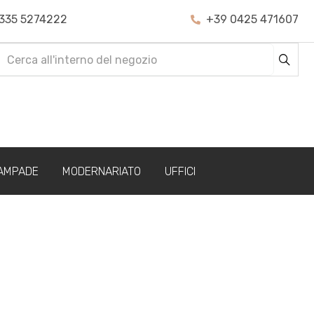
335 5274222
+39 0425 471607
AMPADE
MODERNARIATO
UFFICI