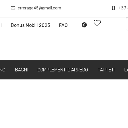
+39 
erreraga45@gmail.com
i
Bonus Mobili 2025
FAQ
0
ING
BAGNI
COMPLEMENTI D’ARREDO
TAPPETI
L