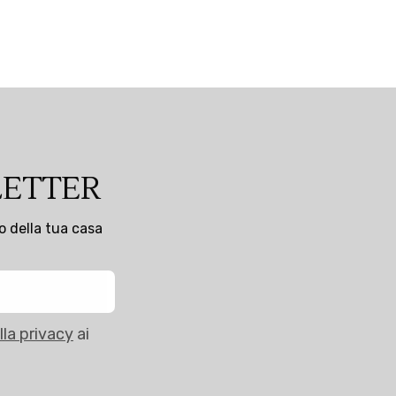
LETTER
to della tua casa
lla privacy
ai