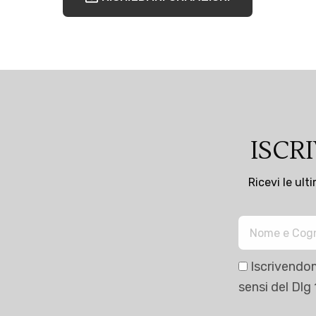
ISCR
Ricevi le ult
Iscrivendom
sensi del Dlg