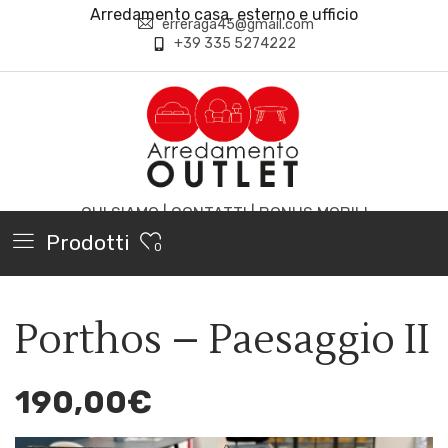
Arredamento casa, esterno e ufficio
erreraga45@gmail.com
+39 335 5274222
CHI SIAMO
|
CONTATTI
|
BONUS MOBILI
Prodotti
0
Porthos – Paesaggio II
190,00
€