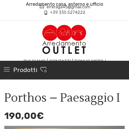
Arredamento casa, esterno e ufficio
erreraga45@gmail.com
+39 335 5274222
CHI SIAMO
|
CONTATTI
|
BONUS MOBILI
Prodotti
0
Porthos – Paesaggio I
190,00
€