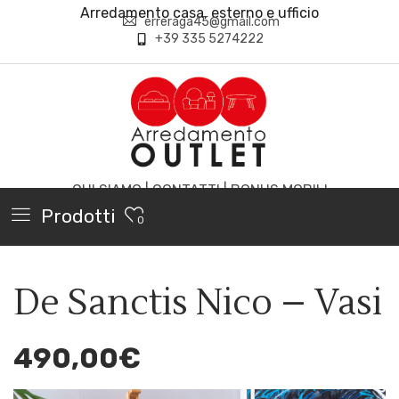
Arredamento casa, esterno e ufficio
erreraga45@gmail.com
+39 335 5274222
CHI SIAMO
|
CONTATTI
|
BONUS MOBILI
Prodotti
0
De Sanctis Nico – Vasi
490,00
€