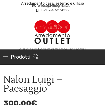
Arredamento casa, esterno e ufficio
erreraga45@gmail.com
+39 335 5274222
CHI SIAMO
|
CONTATTI
|
BONUS MOBILI
Prodotti
0
Nalon Luigi –
Paesaggio
300,00
€