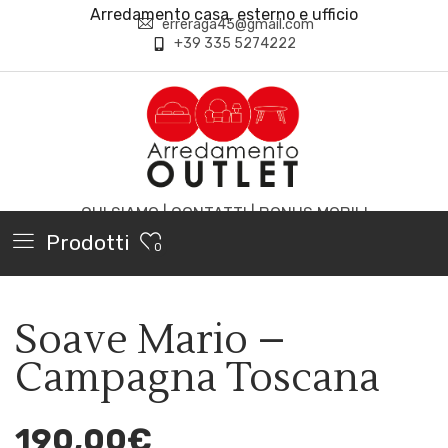
Arredamento casa, esterno e ufficio
erreraga45@gmail.com
+39 335 5274222
CHI SIAMO
|
CONTATTI
|
BONUS MOBILI
Prodotti
0
Soave Mario –
Campagna Toscana
190,00
€