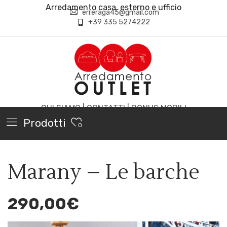
Arredamento casa, esterno e ufficio
erreraga45@gmail.com
+39 335 5274222
CHI SIAMO
|
CONTATTI
|
BONUS MOBILI
Prodotti
0
Marany – Le barche
290,00
€